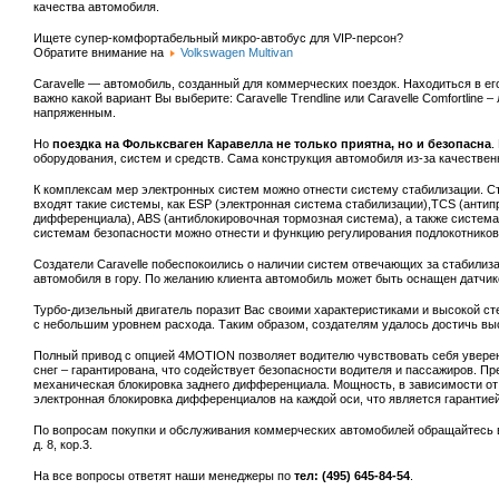
качества автомобиля.
Ищете супер-комфортабельный микро-автобус для VIP-персон?
Обратите внимание на
Volkswagen Multivan
Caravelle — автомобиль, созданный для коммерческих поездок. Находиться в ег
важно какой вариант Вы выберите: Caravelle Trendline или Caravelle Comfortlin
напряженным.
Но
поездка на Фольксваген Каравелла не только приятна, но и безопасна
.
оборудования, систем и средств. Сама конструкция автомобиля из-за качественн
К комплексам мер электронных систем можно отнести систему стабилизации. С
входят такие системы, как ESP (электронная система стабилизации),TCS (антип
дифференциала), ABS (антиблокировочная тормозная система), а также систем
системам безопасности можно отнести и функцию регулирования подлокотников
Создатели Caravelle побеспокоились о наличии систем отвечающих за стабилиза
автомобиля в гору. По желанию клиента автомобиль может быть оснащен датчик
Турбо-дизельный двигатель поразит Вас своими характеристиками и высокой ст
с небольшим уровнем расхода. Таким образом, создателям удалось достичь в
Полный привод с опцией 4MOTION позволяет водителю чувствовать себя уверенн
снег – гарантирована, что содействует безопасности водителя и пассажиров. П
механическая блокировка заднего дифференциала. Мощность, в зависимости от
электронная блокировка дифференциалов на каждой оси, что является гарантие
По вопросам покупки и обслуживания коммерческих автомобилей обращайтесь 
д. 8, кор.3.
На все вопросы ответят наши менеджеры по
тел: (495) 645-84-54
.