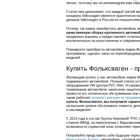
легких, поэтому мы не рекомендуем вам обра
Статистика доказывает, что каждый третий 
концерна Volkswagen имеются практически в
дилеров Volkswagen в России по показателя
Почему так важно приобретать автомобиль и
качественную сборку купленного автомо
проданные машины и предоставляют отличный
исключительно на качественном и современн
Планируете приобрести автомобиль марки Фо
программах, сделать заказ на переоборудов
моделей.
Купить Фольксваген - п
Желающим купить у нас автомобиль марки Фол
подержанного автомобиля. Полный спектр ус
оборудования VW Центра РУС-ЛАН. Установка
тонирование автомобиля, нанесение защитной
провести его техническое обслуживание или 
также работает
интернет магазин по продажа
купить Фольксваген, вы получаете гарант
на высшем уровне обслуживать клиента, дел
и наслаждение!
С 2013 года в состав Группы Компаний "РУС
стороне МКАД, на пересечении с Варшавским
возможности сервисной зоны позволяют прин
Попробуйте представить себе будущее через 
Фольксваген Туарег
- автомобиль, который п