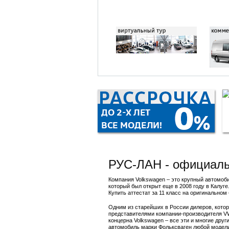
Новый Multivan
Корпоративн
Новая California
Дисконтная 
РУС-ЛАН - официаль
Компания Volkswagen – это крупный автомоби
который был открыт еще в 2008 году в Калу
Купить аттестат за 11 класс на оригинальном
Одним из старейших в России дилеров, кото
представителями компании-производителя VW
концерна Volkswagen – все эти и многие дру
автомобиль марки Фольксваген любой модели,