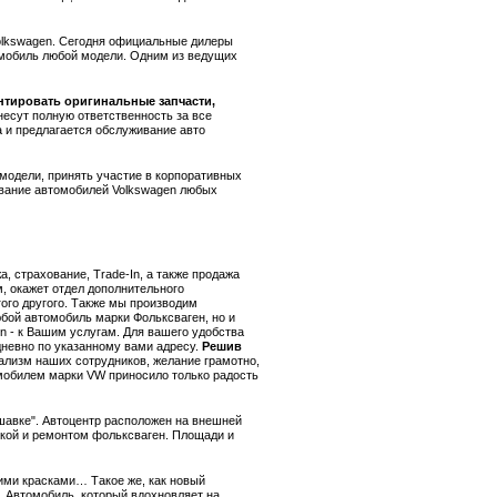
Volkswagen. Сегодня официальные дилеры
омобиль любой модели. Одним из ведущих
нтировать оригинальные запчасти,
несут полную ответственность за все
 и предлагается обслуживание авто
модели, принять участие в корпоративных
ивание автомобилей Volkswagen любых
 страхование, Trade-In, а также продажа
, окажет отдел дополнительного
ого другого. Также мы производим
юбой автомобиль марки Фольксваген, но и
n - к Вашим услугам. Для вашего удобства
дневно по указанному вами адресу.
Решив
ализм наших сотрудников, желание грамотно,
омобилем марки VW приносило только радость
шавке". Автоцентр расположен на внешней
пкой и ремонтом фольксваген. Площади и
ими красками… Такое же, как новый
. Автомобиль, который вдохновляет на