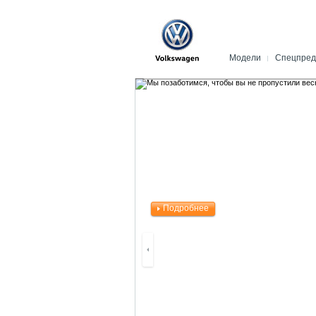
Новый Multivan
Н
Модели
Спецпред
Новый Passat
Автомобили 
Новый Polo
Акции и спе
Jetta
Заказ нового
Passat CC
Volkswagen Fi
Phaeton
Конфигурато
Golf
Запись на Те
Beetle
Кредитный к
Golf GTI
Запчасти оп
Scirocco
Аксессуары
Подробнее
R / R-Line
Поиск по арт
Touran
Trade-in
Tiguan
Страхование
Touareg
Кредитовани
Коммерческие автомобил
Лизинг
Новый Caddy
Выкуп авто
Amarok
Коммерчески