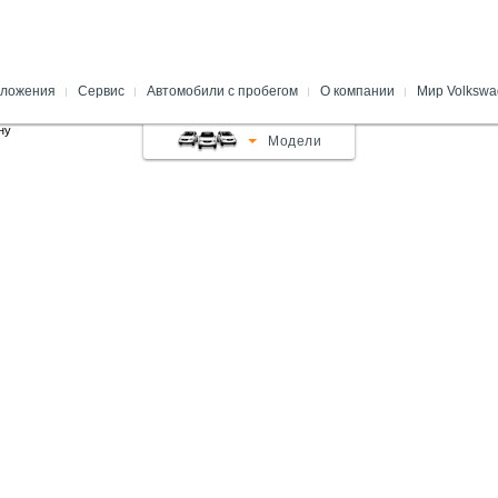
овая California
ложения
Сервис
Автомобили с пробегом
О компании
Мир Volksw
в наличии
Специальные предложения
Программа Das WeltAuto
Новости
Модели
сезона
цпредложения
Das WeltAuto с гарантией
О дилерском центре
Оригинальные детали
 автомобиля
Преимущества Das WeltAuto
Вакансии
Оригинальные аксессуары
nancial Services
Полезная информация
Партнеры
Сервис для корпоративных
р
Наши достижения
клиентов
ст-Драйв
Спецпредложения
Послегарантийная сервисная
поддержка
алькулятор
Контакты
Комплексная проверка по 12
том
Виртуальный тур
пунктам
 VW
Программа «Гарантия
Мобильности»
икулу
Будьте всегда на связи!
Официальный сервис для
Volkswagen старше 4 лет
е
Полезные советы
и
Кузовной ремонт и окраска
Проверить статус автомобиля
й транспорт