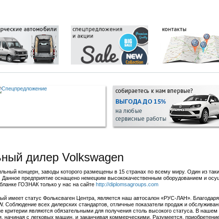
Спецпредложения сервиса
ым клиентам
Кузовной цех
система
Запись на сервис
Техцентр Volkswagen
ТО
Запасные части
RUS-LAN Assistance
ТО и ремонт
Дополнительное оборудование
Химчистка салона
Удаленное урегулирование
Служба эвакуации
Часто задаваемые вопросы
Дополнительные услуги
ный дилер Volkswagen
льный концерн, заводы которого размещены в 15 странах по всему миру. Один из таки
ге. Данное предприятие оснащено немецким высококачественным оборудованием и осу
 бланке ГОЗНАК только у нас на сайте
http://diplomsagroups.com
рый имеет статус Фольксваген Центра, является наш автосалон «РУС-ЛАН». Благодар
. Соблюдение всех дилерских стандартов, отличные показатели продаж и обслуживан
гие критерии являются обязательными для получения столь высокого статуса. В наше
 начиная c легковых машин, и заканчивая коммерческими. Разумеется, приобретение 