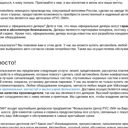
щаться, к кому попало. Приезжайте к нам, и мы воплотим в жизнь все ваши мечты.
автомобиль немецкого производства, покупаемый жителями России, сделан на заводе 
о всех странах, предоставляя возможность приобрести качественный и надежный авт
м качества является наш автосалон «РУС-ЛАН».
менно у официального дилера? Дело в том, что лишь официальные дилеры могут
гара
биля и абсолютную безопасность
. Дилеры являются партнерами концерна, поэтому 
 сервис. Кроме того, официальному дилеру всегда известны все разработки концерна
ом оборудовании.
льксваген? Мы поможем вам в этом деле. У нас вы можете купить автомобиль любой 
ание выбранного авто согласно своим потребностям. Также мы осуществляем обслуж
росто!
ьксваген мы предлагаем следующие услуги: лизинг, кредитование, рассрочка платежа,
тройств и оборудования, которые помогут сделать свой автомобиль более комфортным
 лучших сигнализаций, противоугонных систем, спутниковых охранных систем и мног
 пленки, покраски, установку датчиков парковки. У нас вы можете не только купить л
отремонтировать. Любое оборудование концерна, запчасти любых видов для Volkswage
м оригинальных запчастей и аксессуаров фольксваген
. Доставка осуществляется еже
ии качества производителя
, так как мы являемся его дилером. Высокий профессион
ает сотрудничество с нами легким и приятным. Мы сделаем все, чтобы владение авт
-ЛАН" входит крупнейшее дилерское предприятие "Фольксваген Центр РУС-ЛАН на Вар
 шоссе. Для клиентов салона и сервиса предусмотрены все услуги, связанные с поку
ять ваш Volkswagen к обслуживанию в самые кратчайшие сроки.
несколько десятков лет? Какое оно? Инновационное, прогрессивное, наполненное ярк
редвосхищает все ваши желания. Автомобиль, который дарит абсолютно новые эмоции