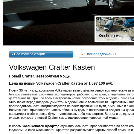
Все комплектации
Спецпредложения
Volkswagen Crafter Kasten
Новый Crafter. Невероятная мощь.
Цена на новый Volkswagen Crafter Kasten от 1 597 100 руб.
Почти 30 лет назад компания Volkswagen выпустила на рынок коммерческие авто
быстро завоевали признание экспедиторов, рабочих, слесарей, владельцев авт
деятельности. Пришло время встречать новое поколение этих моделей. Ужо само
открывают перед владельцами этой модели новые возможности. Эффектный внеш
производительность подтверждается на всём протяжении пути, а мощные и эко
Возможность приспособить автомобиль к нуждам и пожеланиям владельца делае
пассажиры любого роста будут чувствовать себя комфортно. Всегда и везде мо
охарактеризовать новый Crafter как олицетворение невероятной мощи.
В новом
Фольксваген Крафтер
функциональность прослеживается во всех изме
Недаром на базе Фольксваген Крафтер разрабатывают кареты скорой помощи и 