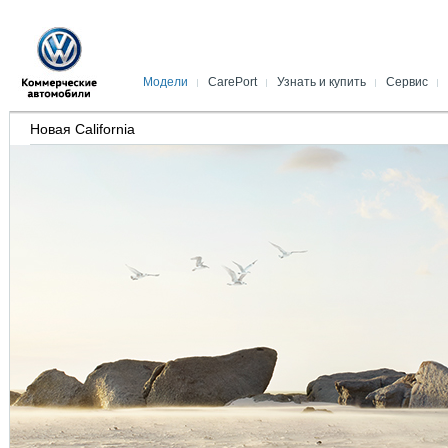
Модели
CarePort
Узнать и купить
Сервис
Новый Caddy
Акции
Специальные предложения
Полезные со
К
Новая California
Amarok
Кредит
CarePort
Сервисный ка
В
Новая Caravelle
Лизинг
Корпоративному клиенту
Оригинальные
Н
Новый Multivan
Страхование
Конфигуратор
Запись на се
П
Новая California
Послегарантийная сервисная
Каталоги и брошюры
Послегаранти
В
поддержка
поддержка
Новый Caddy (коммерческий)
Trade In
Гарантия Мобильности
Volkswagen С
Новый Transporter
Дисконтная система
Оптовые прод
Crafter Автобус
Оригинальны
Crafter Kasten
Центры по по
Crafter шасси
обслуживанию
Crafter Pritsche
Детали Volks
Спецавтомобили
Поиск запчас
Легковые автомобили
Интернет-маг
Наш сервис
Спецпредложе