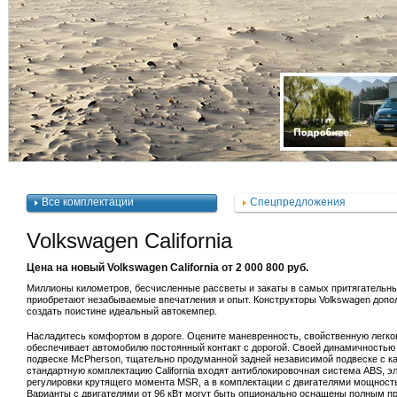
Механический
Кузовной цех
Все комплектации
Спецпредложения
Volkswagen California
Цена на новый Volkswagen California от 2 000 800 руб.
Миллионы километров, бесчисленные рассветы и закаты в самых притягательных 
приобретают незабываемые впечатления и опыт. Конструкторы Volkswagen дополн
создать поистине идеальный автокемпер.
Насладитесь комфортом в дороге. Оцените маневренность, свойственную легко
обеспечивает автомобилю постоянный контакт с дорогой. Своей динамичностью 
подвеске McPherson, тщательно продуманной задней независимой подвеске с к
стандартную комплектацию California входят антиблокировочная система ABS,
регулировки крутящего момента MSR, а в комплектации с двигателями мощность
Варианты с двигателями от 96 кВт могут быть опционально оснащены полным 