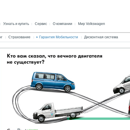
Узнать и купить
Сервис
О компании
Мир Volkswagen
Специальные предложения
Полезные советы
Контактная информация
Новости
нг
Страхование
Гарантия Мобильности
Дисконтная система
CarePort
Сервисный калькулятор
Вакансии
Подвиги Amarok
Корпоративному клиенту
Оригинальные запчасти
Наши достижения
История Volkswagen
Конфигуратор
Запись на сервис
Партнеры
Пресса о нас
бильности
Каталоги и брошюры
Volkswagen Сервис App.
Виртуальный тур
кий)
система
Trade In
Оптовые продажи запчастей
Online-витрина оригинальных
аксессуаров
Центры по послепродажному
обслуживанию корп. клиентов
Детали Volkswagen Economy
Поиск запчасти
Наш сервис
Спецпредложения сервиса
Механический цех
Кузовной цех