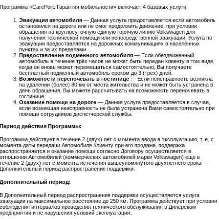
Программа «CarePort: Гарантия мобильности» включает 4 базовых услуги:
Эвакуация автомобиля
— Данная услуга предоставляется если автомобиль
остановился на дороге или не смог продолжить движение, при условии
обращения на круглосуточную единую горячую линию Volkswagen для
получения технической помощи или непосредственной эвакуации. Услуга по
эвакуации предоставляется на дорожных коммуникациях в населённых
пунктах и за их пределами.
Предоставление подменного автомобиля
— Если обездвиженный
автомобиль в течение трёх часов не может быть передан клиенту в том виде,
когда он вновь может перемещаться самостоятельно, Вы получаете
бесплатный подменный автомобиль сроком до 3 (трех) дней.
Возможности переночевать в гостинице
— Если неисправность возникла
на удалении (более) 80 км от места жительства и не может быть устранена в
день обращения, Вы можете рассчитывать на возможность переночевать в
гостинице.
Оказание помощи на дороге
— Данная услуга предоставляется в случае,
если возникшая неисправность не была устранена Вами самостоятельно при
помощи сотрудников диспетчерской службы.
Период действия Программы:
Программа действует в течение 2 (двух) лет с момента ввода в эксплуатацию, т. е. с
момента даты передачи Автомобиля Клиенту при его продаже, поддержка
распространяется и оказание помощи согласно Договору осуществляется в
отношении Автомобилей (коммерческих автомобилей марки Volkswagen) еще в
течение 2 (двух) лет с момента истечения вышеупомянутого двухлетнего срока —
Дополнительный период распространения поддержки.
Дополнительный период:
В Дополнительный период распространения поддержки осуществляется услуга
эвакуации на максимальное расстояние до 250 км. Программа действует при условии
соблюдения интервалов проведения технического обслуживания в Дилерском
предприятии и не нарушения условий эксплуатации.