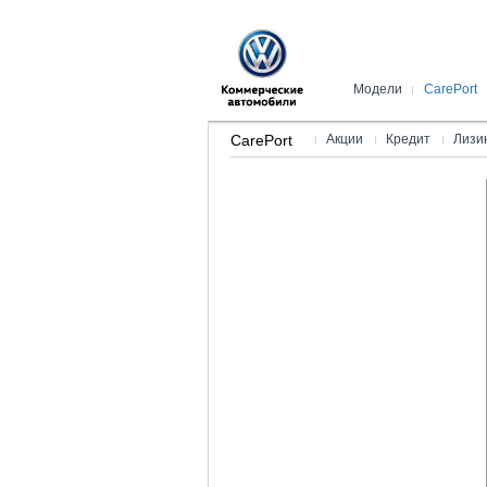
Модели
CarePort
Новый Caddy
Акции
CarePort
Акции
Кредит
Лизи
Amarok
Кредит
Новая Caravelle
Лизинг
Новый Multivan
Страхование
Новая California
Гарантия Мо
Новый Caddy (коммерчес
Дисконтная 
Новый Transporter
Crafter Kasten
Crafter Pritsche
Crafter шасси
Crafter Автобус
Спецавтомобили
Легковые автомобили