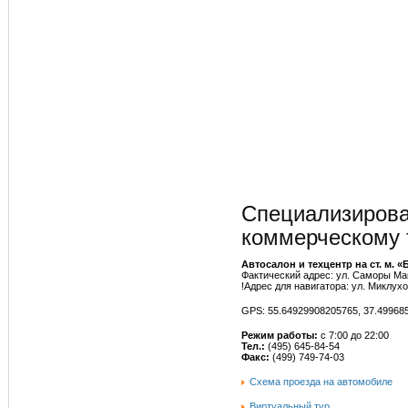
Часто задаваемые воп
Дополнительные услуг
Спецпредложения серв
Специализирова
коммерческому 
Автосалон и техцентр на ст. м. «
Фактический адрес: ул. Саморы Маш
!Адрес для навигатора: ул. Миклухо
GPS: 55.64929908205765, 37.49968
Режим работы:
с 7:00 до 22:00
Тел.:
(495) 645-84-54
Факс:
(499) 749-74-03
Схема проезда на автомобиле
Виртуальный тур