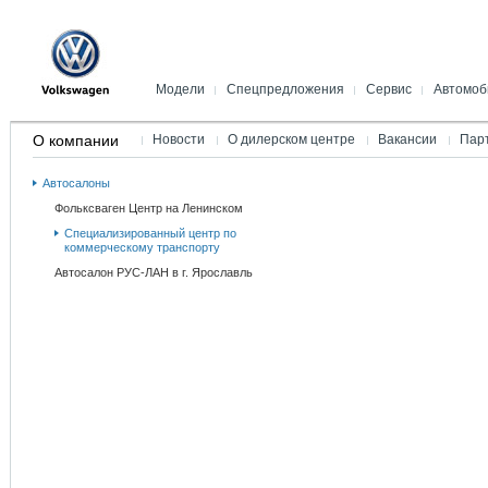
Модели
Спецпредложения
Сервис
Автомоб
Polo
Акции и спецпредложения
Оригинальные детали
Программа 
О компании
Новости
О дилерском центре
Вакансии
Пар
Jetta
Заказ нового автомобиля
Оригинальные аксессу
Das WeltAut
Passat
Кредит. Лизинг. Страхование
Уникальное предложен
Преимущест
Автосалоны
месяца
Новый Passat Variant
Конфигуратор
Полезная 
Фольксваген Центр на Ленинском
Сервис для корпорати
Новый Passat Alltrack
Запись на Тест-Драйв
клиентов
Специализированный центр по
Passat CC
Кредитный калькулятор
коммерческому транспорту
Комплексная проверка 
отпуском
Phaeton
Коммерческий транспорт
Автосалон РУС-ЛАН в г. Ярославль
Программа «Гарантия
Golf
Корпоративным клиентам
Мобильности»
Beetle
Дисконтная система
Официальный сервис д
Volkswagen старше 4 л
Tiguan
Автомобили в наличии
Полезные советы
Touareg
Спецпредложения сервиса
Кузовной ремонт и окр
Коммерческие автомобили
Дополнительное обору
Новый Caddy
Химчистка салона
Amarok
Удаленное урегулирова
Новый Multivan
Служба эвакуации
Новая California